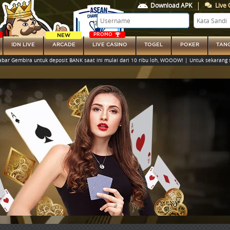
|
Download APK
Live 
PROMO
NEW
IDN LIVE
ARCADE
LIVE CASINO
TOGEL
POKER
TAN
Gembira untuk deposit BANK saat ini mulai dari 10 ribu loh, WOOOW! | Untuk sekarang sud