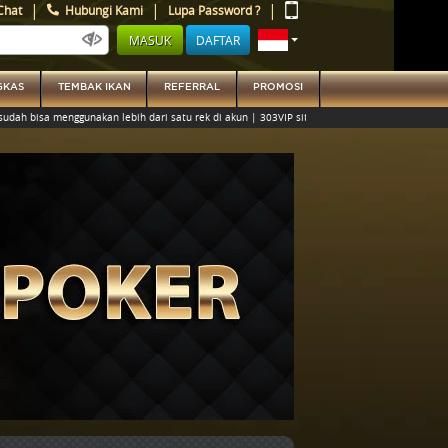
|
|
|
Chat
Hubungi Kami
Lupa Password ?
DAFTAR
GKAS
TEMBAK IKAN
REFERRAL
PROMOSI
ah bisa menggunakan lebih dari satu rek di akun | 303VIP situs Bola Online, Live Casino