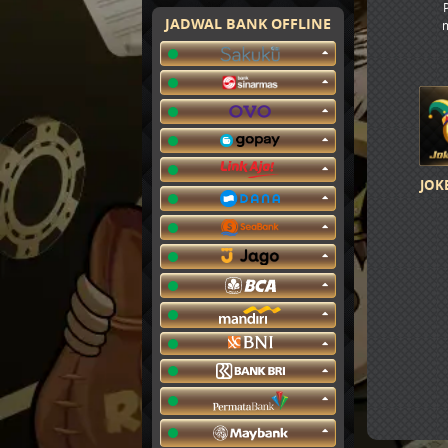
JADWAL BANK OFFLINE
m
JOK