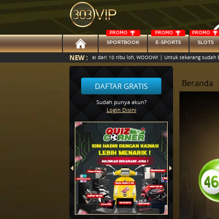
PROMO
PROMO
PROMO
SPORTBOOK
E-SPORTS
SLOTS
NEW :
untuk deposit BANK saat ini mulai dari 10 ribu loh, WOOOW! | Untuk sekarang sudah bisa 
Beranda
DAFTAR GRATIS
Sudah punya akun?
Login Disini