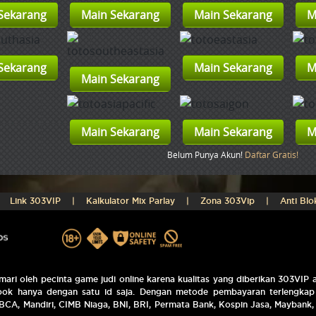
Sekarang
Main Sekarang
Main Sekarang
M
Sekarang
Main Sekarang
M
Main Sekarang
Main Sekarang
Main Sekarang
M
Belum Punya Akun!
Daftar Gratis!
Link 303VIP
|
Kalkulator Mix Parlay
|
Zona 303Vip
|
Anti Blo
ari oleh pecinta game judi online karena kualitas yang diberikan 303VIP 
book hanya dengan satu id saja. Dengan metode pembayaran terlengkap
 BCA, Mandiri, CIMB Niaga, BNI, BRI, Permata Bank, Kospin Jasa, Maybank,