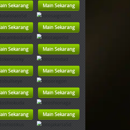
ain Sekarang
Main Sekarang
ain Sekarang
Main Sekarang
ain Sekarang
Main Sekarang
ain Sekarang
Main Sekarang
ain Sekarang
Main Sekarang
ain Sekarang
Main Sekarang