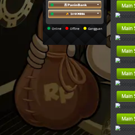
Main 
Main 
Online
Offline
Gangguan
Main 
Main 
Main 
Main 