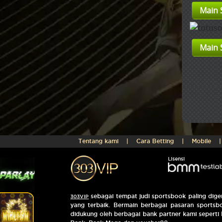
Main 
Main 
Tentang kami
|
Cara Betting
|
Mobile
|
Lisensi
sebagai tempat judi sportsbook paling digem
303VIP
yang terbaik. Bermain berbagai pasaran sports
didukung oleh berbagai bank partner kami seperti