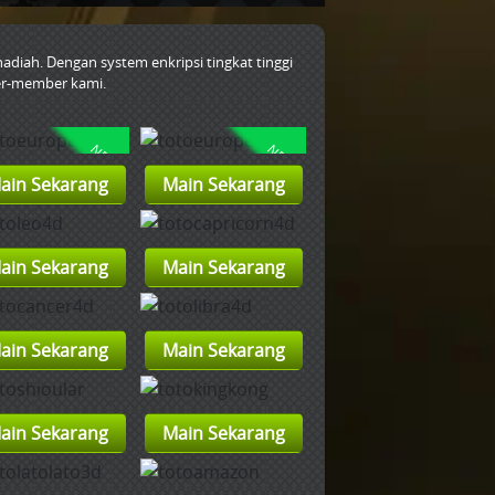
diah. Dengan system enkripsi tingkat tinggi
er-member kami.
NEW
NEW
ain Sekarang
Main Sekarang
ain Sekarang
Main Sekarang
ain Sekarang
Main Sekarang
ain Sekarang
Main Sekarang