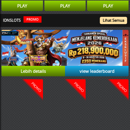
PLAY
PLAY
PLAY
PROMO
IDNSLOTS
Lihat Semua
view leaderboard
Lebih details
PROMO
PROMO
PROMO