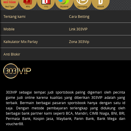
Red Tiger
RTG
TTG
Skywind
Gameplay
Betsoft
Tentang kami
Cara Betting
Mobile
Link 303VIP
Kalkulator Mix Parlay
Zona 303Vip
Anti Blokir
303VIP
sebagai tempat judi sportsbook paling digemari oleh pecinta
game judi online karena kualitas yang diberikan 303VIP adalah yang
terbaik. Bermain berbagai pasaran sportsbook hanya dengan satu id
saja. Dengan metode pembayaran terlengkap yang didukung oleh
berbagai bank partner kami seperti BCA, Mandiri, CIMB Niaga, BNI, BRI,
Permata Bank, Kospin Jasa, Maybank, Panin Bank, Bank Mega dan
voucher88.