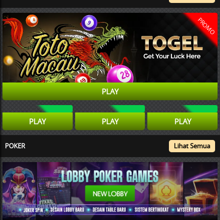
PROMO
PLAY
NEW
NEW
NEW
PLAY
PLAY
PLAY
POKER
Lihat Semua