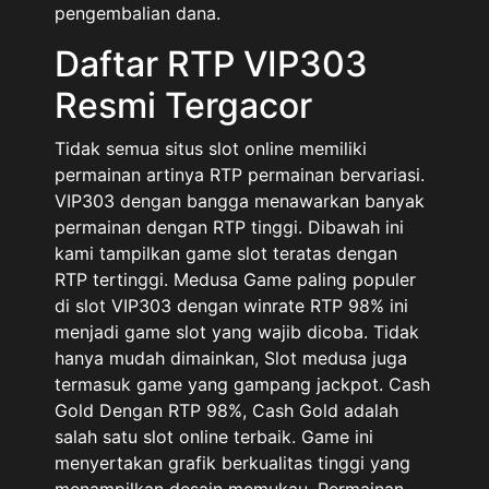
pengembalian dana.
Daftar RTP VIP303
Resmi Tergacor
Tidak semua situs slot online memiliki
permainan artinya RTP permainan bervariasi.
VIP303 dengan bangga menawarkan banyak
permainan dengan RTP tinggi. Dibawah ini
kami tampilkan game slot teratas dengan
RTP tertinggi. Medusa Game paling populer
di slot VIP303 dengan winrate RTP 98% ini
menjadi game slot yang wajib dicoba. Tidak
hanya mudah dimainkan, Slot medusa juga
termasuk game yang gampang jackpot. Cash
Gold Dengan RTP 98%, Cash Gold adalah
salah satu slot online terbaik. Game ini
menyertakan grafik berkualitas tinggi yang
menampilkan desain memukau. Permainan