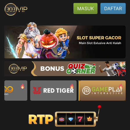
MASUK
DAFTAR