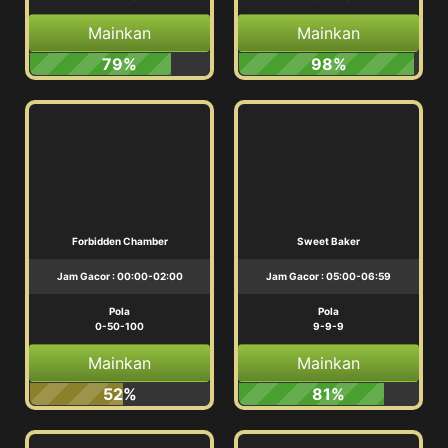
Mainkan
Mainkan
79%
98%
Forbidden Chamber
Sweet Baker
Jam Gacor : 00:00-02:00
Jam Gacor : 05:00-06:59
Pola
Pola
0-50-100
9-9-9
Mainkan
Mainkan
52%
81%