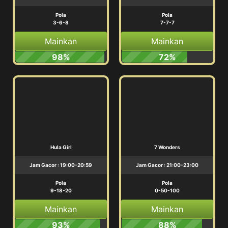
Pola
Pola
3-6-8
7-7-7
Mainkan
Mainkan
98%
72%
Hula Girl
7 Wonders
Jam Gacor : 19:00-20:59
Jam Gacor : 21:00-23:00
Pola
Pola
9-18-20
0-50-100
Mainkan
Mainkan
93%
88%