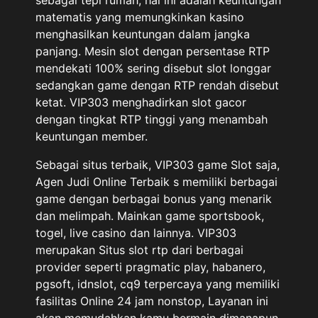
matematis yang memungkinkan kasino
menghasilkan keuntungan dalam jangka
panjang. Mesin slot dengan persentase RTP
mendekati 100% sering disebut slot longgar
sedangkan game dengan RTP rendah disebut
ketat. VIP303 menghadirkan slot gacor
dengan tingkat RTP tinggi yang menambah
keuntungan member.
Sebagai situs terbaik, VIP303 game Slot saja,
Agen Judi Online Terbaik s memiliki berbagai
game dengan berbagai bonus yang menarik
dan melimpah. Mainkan game sportsbook,
togel, live casino dan lainnya. VIP303
merupakan Situs slot rtp dari berbagai
provider seperti pragmatic play, habanero,
pgsoft, idnslot, cq9 terpercaya yang memiliki
fasilitas Online 24 jam nonstop, Layanan ini
akan memudahkan kamu bermain dimanapun