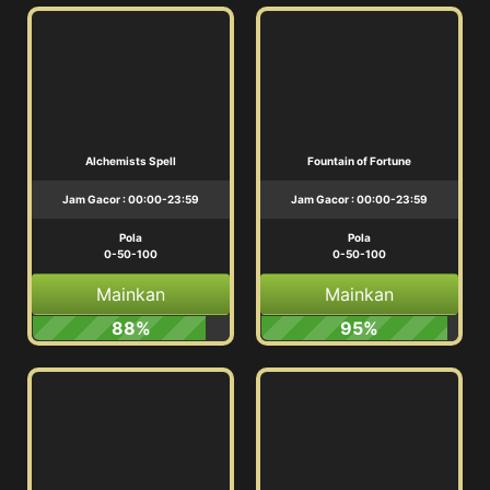
Alchemists Spell
Fountain of Fortune
Jam Gacor : 00:00-23:59
Jam Gacor : 00:00-23:59
Pola
Pola
0-50-100
0-50-100
Mainkan
Mainkan
88%
95%