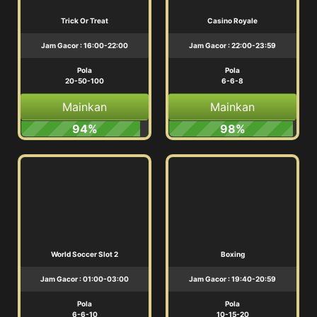
Trick Or Treat
Casino Royale
Jam Gacor : 16:00-22:00
Jam Gacor : 22:00-23:59
Pola
Pola
20-50-100
6-6-8
Mainkan
Mainkan
94%
98%
World Soccer Slot 2
Boxing
Jam Gacor : 01:00-03:00
Jam Gacor : 19:40-20:59
Pola
Pola
6-6-10
10-15-20