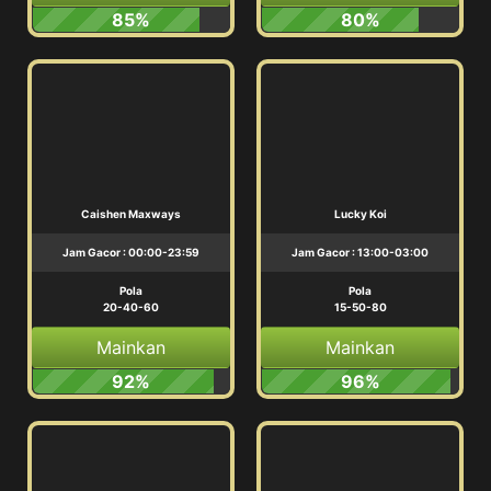
85%
80%
Caishen Maxways
Lucky Koi
Jam Gacor : 00:00-23:59
Jam Gacor : 13:00-03:00
Pola
Pola
20-40-60
15-50-80
Mainkan
Mainkan
92%
96%