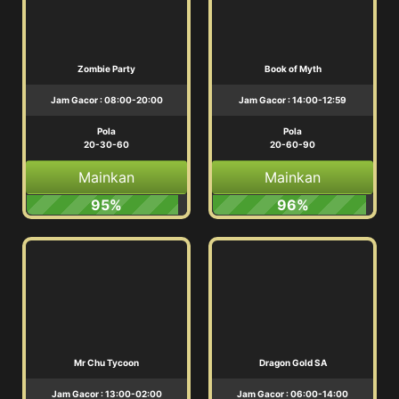
Zombie Party
Book of Myth
Jam Gacor : 08:00-20:00
Jam Gacor : 14:00-12:59
Pola
Pola
20-30-60
20-60-90
Mainkan
Mainkan
95%
96%
Mr Chu Tycoon
Dragon Gold SA
Jam Gacor : 13:00-02:00
Jam Gacor : 06:00-14:00