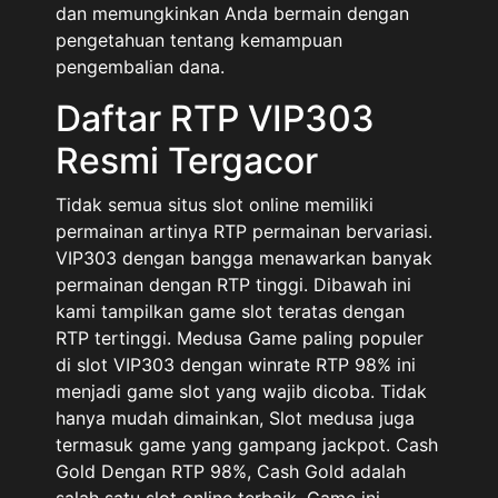
dan memungkinkan Anda bermain dengan
pengetahuan tentang kemampuan
pengembalian dana.
Daftar RTP VIP303
Resmi Tergacor
Tidak semua situs slot online memiliki
permainan artinya RTP permainan bervariasi.
VIP303 dengan bangga menawarkan banyak
permainan dengan RTP tinggi. Dibawah ini
kami tampilkan game slot teratas dengan
RTP tertinggi. Medusa Game paling populer
di slot VIP303 dengan winrate RTP 98% ini
menjadi game slot yang wajib dicoba. Tidak
hanya mudah dimainkan, Slot medusa juga
termasuk game yang gampang jackpot. Cash
Gold Dengan RTP 98%, Cash Gold adalah
salah satu slot online terbaik. Game ini