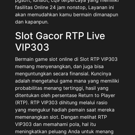
fasilitas Online 24 jam nonstop, Layanan ini
akan memudahkan kamu bermain dimanapun
dan kapanpun.
Slot Gacor RTP Live
VIP303
Bermain game slot online di Slot RTP VIP303
memang menyenangkan, dan juga bisa
menguntungkan secara finansial. Kuncinya
adalah mengetahui game mana yang memiliki
probabilitas menang tertinggi, hasil yang
ditentukan oleh persentase Return to Player
(RTP). RTP VIP303 dihitung melalui rasio
yang mengukur hadiah pemain saat mereka
memenangkan slot. Dengan melihat RTP
VIP303 dan memahami pola, hal itu
meningkatkan peluang Anda untuk menang