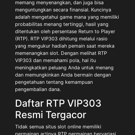
memang menyenangkan, dan juga bisa
menguntungkan secara finansial. Kuncinya
adalah mengetahui game mana yang memiliki
probabilitas menang tertinggi, hasil yang
ditentukan oleh persentase Return to Player
(RTP). RTP VIP303 dihitung melalui rasio
yang mengukur hadiah pemain saat mereka
memenangkan slot. Dengan melihat RTP
VIP303 dan memahami pola, hal itu
meningkatkan peluang Anda untuk menang
dan memungkinkan Anda bermain dengan
pengetahuan tentang kemampuan
pengembalian dana.
Daftar RTP VIP303
Resmi Tergacor
Tidak semua situs slot online memiliki
permainan artinya RTP permainan bervariasi.