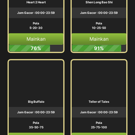
Heart 2 Heart
Shen Long Bao Shi
Jam Gacor : 00:00-23:59
Jam Gacor : 00:00-23:59
Pola
Pola
5-20-30
10-25-50
Mainkan
Mainkan
76%
91%
Big Buffalo
Teller of Tales
Jam Gacor : 00:00-23:59
Jam Gacor : 00:00-23:59
Pola
Pola
35-50-75
25-75-100