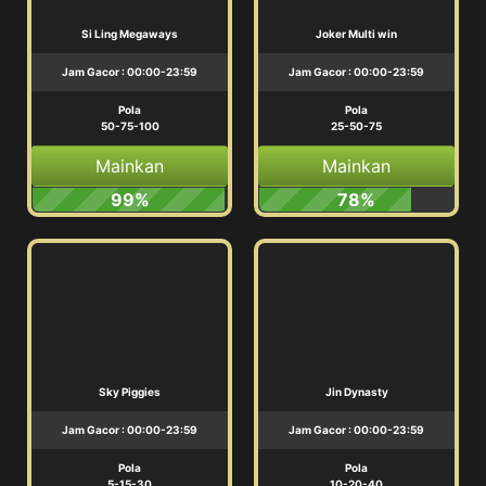
Si Ling Megaways
Joker Multi win
Jam Gacor : 00:00-23:59
Jam Gacor : 00:00-23:59
Pola
Pola
50-75-100
25-50-75
Mainkan
Mainkan
99%
78%
Sky Piggies
Jin Dynasty
Jam Gacor : 00:00-23:59
Jam Gacor : 00:00-23:59
Pola
Pola
5-15-30
10-20-40