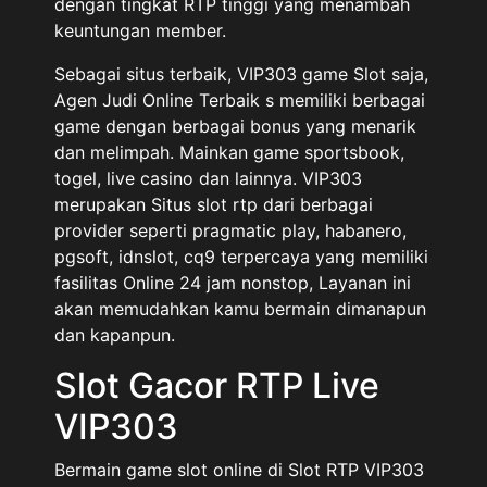
dengan tingkat RTP tinggi yang menambah
keuntungan member.
Sebagai situs terbaik, VIP303 game Slot saja,
Agen Judi Online Terbaik s memiliki berbagai
game dengan berbagai bonus yang menarik
dan melimpah. Mainkan game sportsbook,
togel, live casino dan lainnya. VIP303
merupakan Situs slot rtp dari berbagai
provider seperti pragmatic play, habanero,
pgsoft, idnslot, cq9 terpercaya yang memiliki
fasilitas Online 24 jam nonstop, Layanan ini
akan memudahkan kamu bermain dimanapun
dan kapanpun.
Slot Gacor RTP Live
VIP303
Bermain game slot online di Slot RTP VIP303