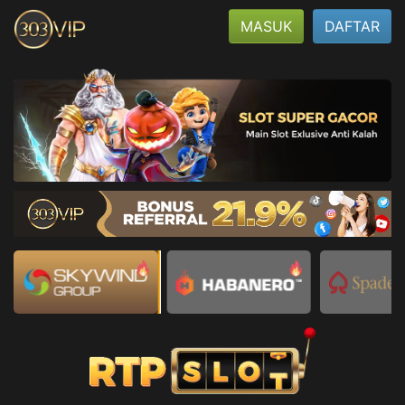
MASUK
DAFTAR