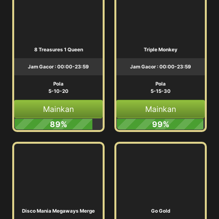
8 Treasures 1 Queen
Triple Monkey
Jam Gacor : 00:00-23:59
Jam Gacor : 00:00-23:59
Pola
Pola
5-10-20
5-15-30
Mainkan
Mainkan
89%
99%
Disco Mania Megaways Merge
Go Gold